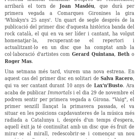
arribarà el torn de
Joan Masdéu
, que durà per
primera vegada a Comarques Gironines la gira
'Whiskyn's 25 anys'. Un quart de segle després de la
publicació del primer disc d'aquesta històrica banda del
rock català, el qui en va ser líder i cantant, ha volgut
homenatjar-la, recuperant-ne el repertori i
actualitzant-lo en un disc que ha comptat amb la
col·laboració d'artistes com
Gerard Quintana
,
Beth
o
Roger Mas
.
Una setmana més tard, viurem una nova estrena. En
aquest cas del primer disc en solitari de
Salva Racero
,
qui va ser cantant durant 10 anys de
Lax'n'Busto
. Ara
acaba de publicar
Immortals
i el dia 29 de novembre el
podrem sentir per primera vegada a Girona. "Vaig", el
primer senzill llançat la primavera passada, el va
situar en les posicions capdavanteres de la música més
radiada a Catalunya i, després d'un temps d'espera,
aquell èxit ja té continuïtat amb un disc que és fruit de
mirar-se al mirall, redescobrir-se i començar un nou