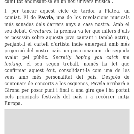
camí tot endinsant-se en un nou univers musical.
I, per tancar aquest cicle de tardor a Platea, un
comiat. El de
Pavvla
, una de les revelacions musicals
més sonades dels darrers anys a casa nostra. Amb el
seu debut,
Creatures
, la premsa va fer que milers d’ulls
es posessin sobre aquesta jove cantant i també actriu,
penjant-li el cartell d’artista indie emergent amb més
projecció del nostre país, un posicionament de seguida
avalat pel públic.
Secretly hoping you catch me
looking
, el seu segon treball, només ha fet que
confirmar aquest èxit, consolidant-la com una de les
veus amb més personalitat del país. Després de
centenars de concerts a les esquenes, Pavvla arribarà a
Girona per posar punt i final a una gira que l'ha portat
pels principals festivals del país i a recórrer mitja
Europa.