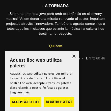
LA TORNADA
Som una empresa jove però amb experiència en el terreny
musical. Volem donar una mirada renovada al sector, impulsant
projectes atrevits i innovadors. També ens agrada sumar-nos a
totes aquelles iniciatives que estimin la música i la cultura i les
tractin amb respecte.
Qui som
×
C/ Caterina Albert, 4, entresol 2 - 17001 Girona - T.
972 60 46
Aquest lloc web utilitza
20
galetes
redaccio@latornada.cat
Aquest lloc web utilitza galetes per millorar
l'experiència de l'usuari. En utilitzar el
nostre lloc web, accepteu totes les galetes
d’acord amb la nostra Política de galetes.
Llegir-ne més
REBUTJA-HO TOT
ACCEPTA-HO TOT
Avís legal