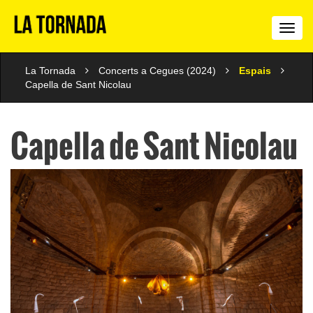
La
Torn
La Tornada
Concerts a Cegues (2024)
Espais
Capella de Sant Nicolau
Capella de Sant Nicolau