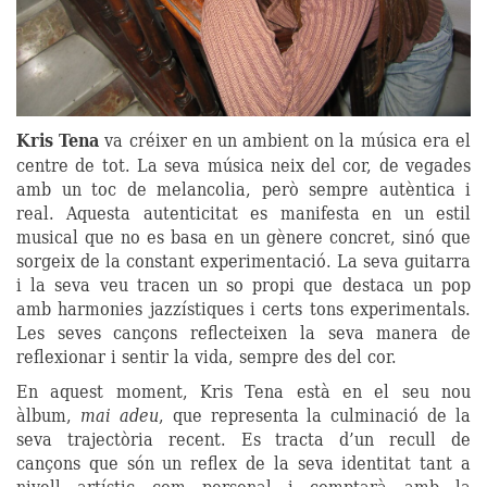
Kris Tena
va créixer en un ambient on la música era el
centre de tot. La seva música neix del cor, de vegades
amb un toc de melancolia, però sempre autèntica i
real. Aquesta autenticitat es manifesta en un estil
musical que no es basa en un gènere concret, sinó que
sorgeix de la constant experimentació. La seva guitarra
i la seva veu tracen un so propi que destaca un pop
amb harmonies jazzístiques i certs tons experimentals.
Les seves cançons reflecteixen la seva manera de
reflexionar i sentir la vida, sempre des del cor.
En aquest moment, Kris Tena està en el seu nou
àlbum,
mai adeu
, que representa la culminació de la
seva trajectòria recent. Es tracta d’un recull de
cançons que són un reflex de la seva identitat tant a
nivell artístic com personal i comptarà amb la