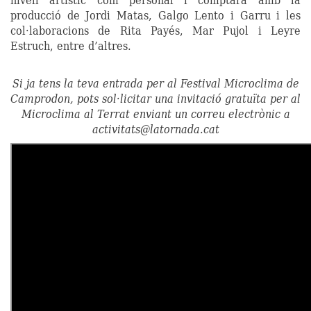
producció de Jordi Matas, Galgo Lento i Garru i les
col·laboracions de Rita Payés, Mar Pujol i Leyre
Estruch, entre d’altres.
Si ja tens la teva entrada per al Festival Microclima de
Camprodon, pots sol·licitar una invitació gratuïta per al
Microclima al Terrat enviant un correu electrònic a
activitats@latornada.cat