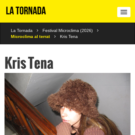
La
Torn
La Tornada
Festival Microclima (2026)
Microclima al terrat
Kris Tena
Kris Tena