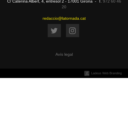
C/ Caterina Albert, 4, entresol 2 - 17001 Girona - T.
972 60 46
20
redaccio@latornada.cat
Avís legal
Ladeus Web Branding