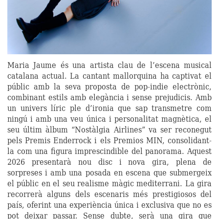
Maria Jaume és una artista clau de l’escena musical
catalana actual. La cantant mallorquina ha captivat el
públic amb la seva proposta de pop-indie electrònic,
combinant estils amb elegància i sense prejudicis. Amb
un univers líric ple d’ironia que sap transmetre com
ningú i amb una veu única i personalitat magnètica, el
seu últim àlbum “Nostàlgia Airlines” va ser reconegut
pels Premis Enderrock i els Premios MIN, consolidant-
la com una figura imprescindible del panorama. Aquest
2026 presentarà nou disc i nova gira, plena de
sorpreses i amb una posada en escena que submergeix
el públic en el seu realisme màgic mediterrani. La gira
recorrerà alguns dels escenaris més prestigiosos del
país, oferint una experiència única i exclusiva que no es
pot deixar passar. Sense dubte, serà una gira que